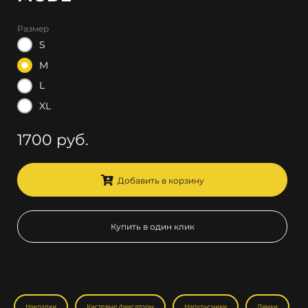
Размер
S
M
L
XL
1700 руб.
Добавить в корзину
Купить в один клик
Накладки
Кистевые фиксаторы
Напульсники
Лямки