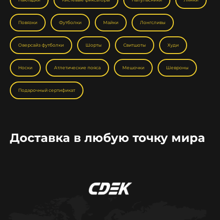
Повязки
Футболки
Майки
Лонгсливы
Оверсайз футболки
Шорты
Свитшоты
Худи
Носки
Атлетические пояса
Мешочки
Шевроны
Подарочный сертификат
Доставка в любую точку мира