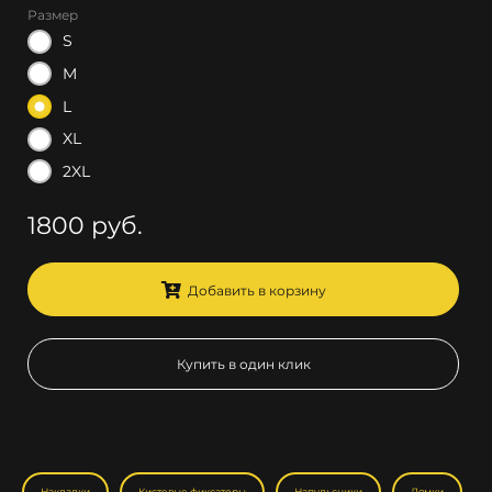
Размер
S
M
L
XL
2XL
1800 руб.
Добавить в корзину
Купить в один клик
Накладки
Кистевые фиксаторы
Напульсники
Лямки