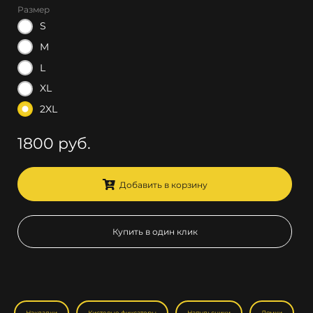
Размер
S
M
L
XL
2XL
1800 руб.
Добавить в корзину
Купить в один клик
Накладки
Кистевые фиксаторы
Напульсники
Лямки