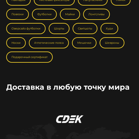
Повязки
Футболки
Майки
Лонгсливы
Оверсайз футболки
Шорты
Свитшоты
Худи
Носки
Атлетические пояса
Мешочки
Шевроны
Подарочный сертификат
Доставка в любую точку мира