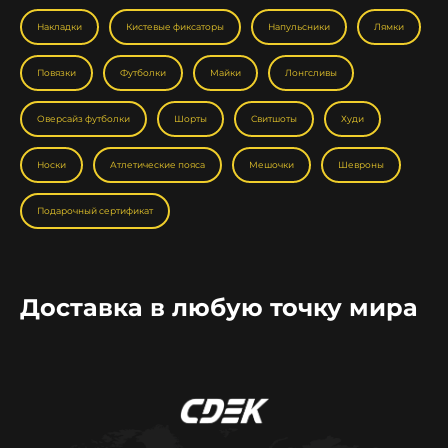
Накладки
Кистевые фиксаторы
Напульсники
Лямки
Повязки
Футболки
Майки
Лонгсливы
Оверсайз футболки
Шорты
Свитшоты
Худи
Носки
Атлетические пояса
Мешочки
Шевроны
Подарочный сертификат
Доставка в любую точку мира