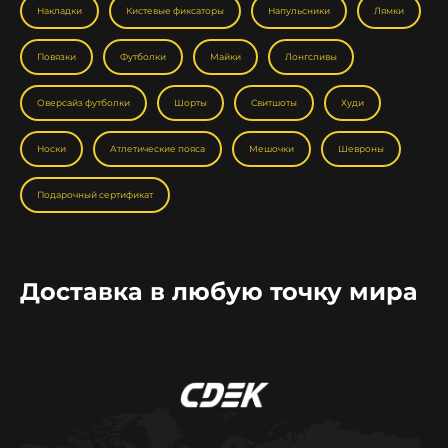
Накладки
Кистевые фиксаторы
Напульсники
Лямки
Повязки
Футболки
Майки
Лонгсливы
Оверсайз футболки
Шорты
Свитшоты
Худи
Носки
Атлетические пояса
Мешочки
Шевроны
Подарочный сертификат
Доставка в любую точку мира