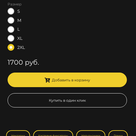
Размер
S
M
L
XL
2XL
1700 руб.
Добавить в корзину
Купить в один клик
Накладки
Кистевые фиксаторы
Напульсники
Лямки