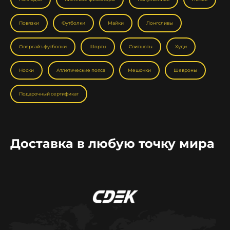
Повязки
Футболки
Майки
Лонгсливы
Оверсайз футболки
Шорты
Свитшоты
Худи
Носки
Атлетические пояса
Мешочки
Шевроны
Подарочный сертификат
Доставка в любую точку мира