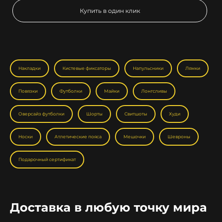
Купить в один клик
Накладки
Кистевые фиксаторы
Напульсники
Лямки
Повязки
Футболки
Майки
Лонгсливы
Оверсайз футболки
Шорты
Свитшоты
Худи
Носки
Атлетические пояса
Мешочки
Шевроны
Подарочный сертификат
Доставка в любую точку мира