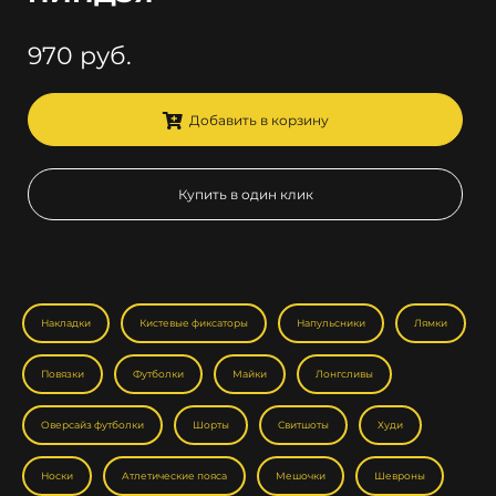
970 руб.
Добавить в корзину
Купить в один клик
Накладки
Кистевые фиксаторы
Напульсники
Лямки
Повязки
Футболки
Майки
Лонгсливы
Оверсайз футболки
Шорты
Свитшоты
Худи
Носки
Атлетические пояса
Мешочки
Шевроны