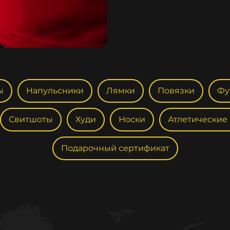
ы
Напульсники
Лямки
Повязки
Фу
Свитшоты
Худи
Носки
Атлетические
Подарочный сертификат