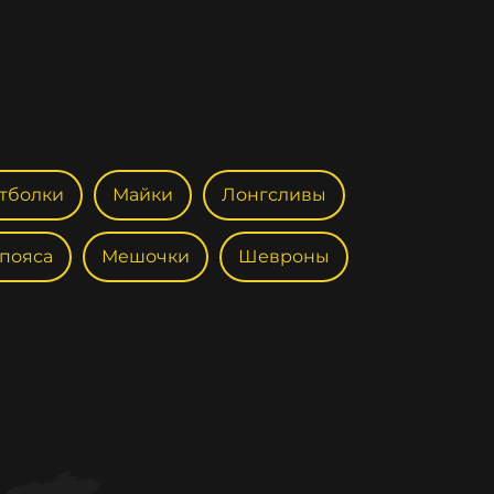
тболки
Майки
Лонгсливы
 пояса
Мешочки
Шевроны