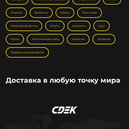
Повязки
Футболки
Майки
Лонгсливы
Оверсайз футболки
Шорты
Свитшоты
Худи
Носки
Атлетические пояса
Мешочки
Шевроны
Подарочный сертификат
Доставка в любую точку мира