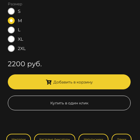
Размер
S
M
L
XL
2XL
2200 руб.
Добавить в корзину
Купить в один клик
Накладки
Кистевые фиксаторы
Напульсники
Лямки