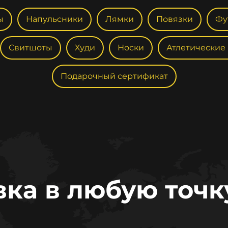
ы
Напульсники
Лямки
Повязки
Фу
Свитшоты
Худи
Носки
Атлетические
Подарочный сертификат
вка в любую точк