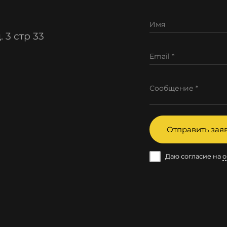
Имя
 3 стр 33
Email *
Сообщение *
Отправить зая
Даю согласие на
о