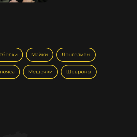
тболки
Майки
Лонгсливы
 пояса
Мешочки
Шевроны