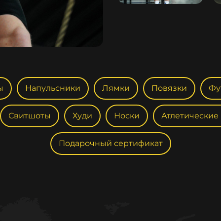
ы
Напульсники
Лямки
Повязки
Фу
Свитшоты
Худи
Носки
Атлетические
Подарочный сертификат