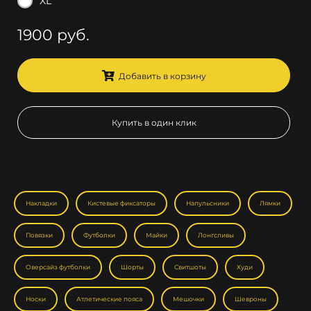
XL
1900 руб.
Добавить в корзину
Купить в один клик
Накладки
Кистевые фиксаторы
Напульсники
Лямки
Повязки
Футболки
Майки
Лонгсливы
Оверсайз футболки
Шорты
Свитшоты
Худи
Носки
Атлетические пояса
Мешочки
Шевроны