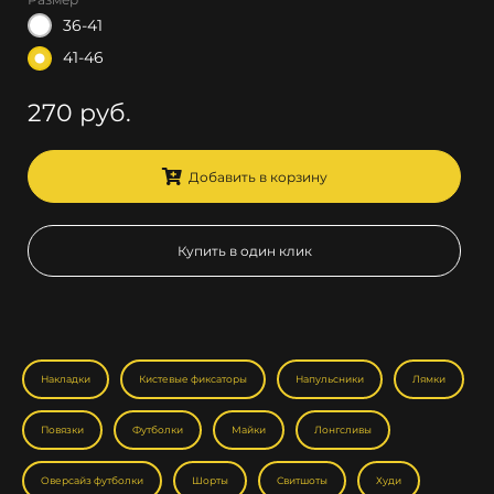
36-41
41-46
270 руб.
Добавить в корзину
Купить в один клик
Накладки
Кистевые фиксаторы
Напульсники
Лямки
Повязки
Футболки
Майки
Лонгсливы
Оверсайз футболки
Шорты
Свитшоты
Худи